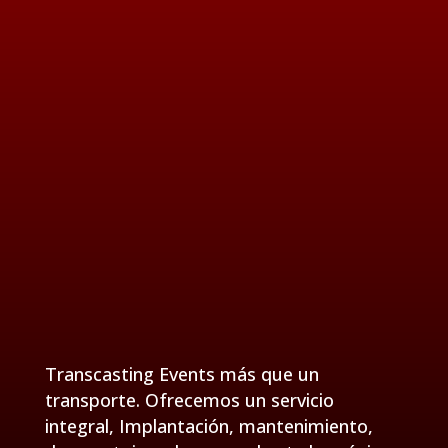
distribución. Mediante un conjunto de medios
y métodos necesarios para llevar a cabo la
organización del servicio.
Transcasting events ofrece una logística
integral, un conjunto de procedimientos y
procesos que nuestro equipo especializado en
el sector lleva a cabo para hacer llegar su
producto o servicio al cliente final.
Transcasting Events más que un
transporte. Ofrecemos un servicio
integral, Implantación, mantenimiento,